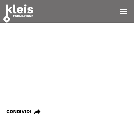
Instagram
Facebook
Tiktok
YouTube
Linkedin
TORNA ALLE NOTIZIE
18 Febbraio 2023
Il Nuovo Corso per
Guida Ambientale
CONDIVIDI