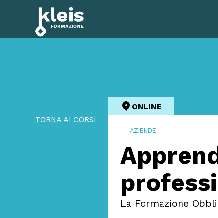
Instagram
Facebook
Tiktok
YouTube
Linkedin
ONLINE
TORNA AI CORSI
AZIENDE
Apprend
profess
La Formazione Obbliga