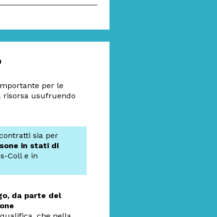
o
 importante per le
 risorsa usufruendo
contratti sia per
sone in stati di
s-Coll e in
go, da parte del
ione
ualifica, che nella