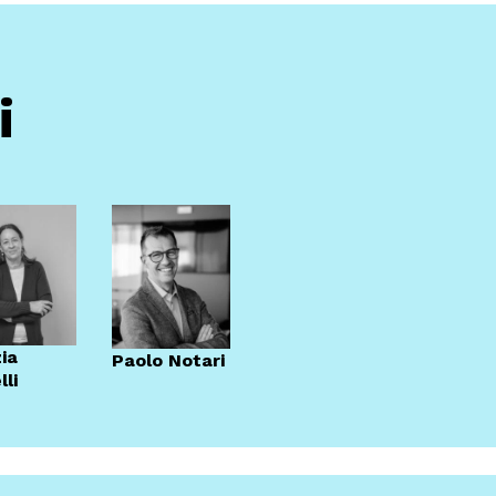
za alcun impegno.
i
zia
Paolo Notari
lli