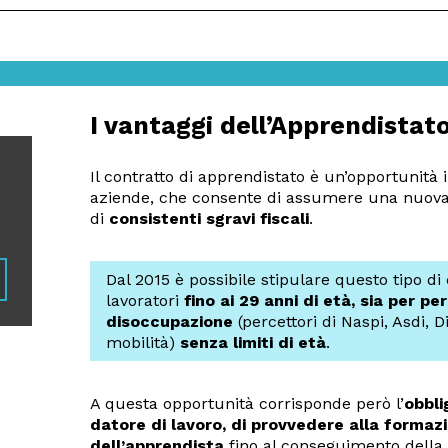
I vantaggi dell’Apprendistat
Il contratto di apprendistato è un’opportunità
aziende, che consente di assumere una nuova
di
consistenti sgravi fiscali
.
Dal 2015 è possibile stipulare questo tipo di 
lavoratori
fino ai 29 anni di età, sia per per
disoccupazione
(percettori di Naspi, Asdi, Di
mobilità)
senza limiti di età
.
A questa opportunità corrisponde però l’
obbli
datore di lavoro, di provvedere alla formaz
dell’apprendista
fino al conseguimento della q