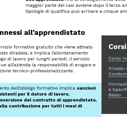
maggior parte dei casi avviene dopo il terzo a
tipologie di qualifica può arrivare a cinque ann
onnessi all’apprendistato
Corsi
rvizio formativo gratuito che viene attivato
sto diradata, e implica l’allontanamento
Corso 
go di lavoro per lunghi periodi. Il servizio
e all’azienda la responsabilità di erogare e
Privato:
ione tecnico-professionalizzante.
Condomi
Formazi
nto dell’obbligo formativo implica
sanzioni
e Specif
stenti per il datore di lavoro,
Basso
nversione del contratto di apprendistato,
la contribuzione per tutti i mesi di