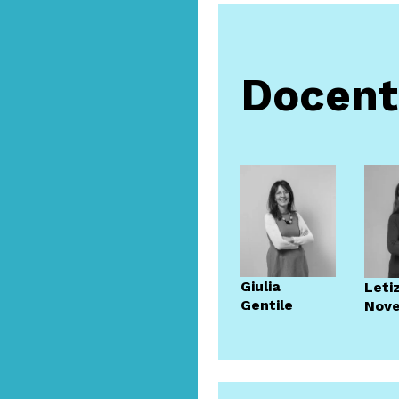
costi del servizio sen
Contattaci!
Docent
Giulia
Leti
Gentile
Nove