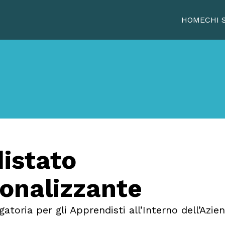
HOME
CHI 
istato
ionalizzante
toria per gli Apprendisti all’Interno dell’Azie