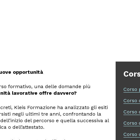
uove opportunità
Cors
rso formativo, una delle domande più
Corso 
nità lavorative offre davvero?
Corso d
reti, Kleis Formazione ha analizzato gli esiti
Corso 
sisti negli ultimi tre anni, confrontando la
dell’inizio del percorso e quella successiva al
Corso d
a o dell’attestato.
Corso 