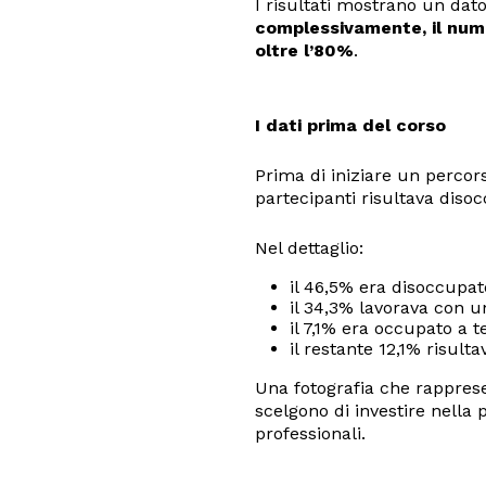
I risultati mostrano un dato
complessivamente, il num
oltre l’80%
.
I dati prima del corso
Prima di iniziare un percor
partecipanti risultava diso
Nel dettaglio:
il 46,5% era disoccupat
il 34,3% lavorava con u
il 7,1% era occupato a 
il restante 12,1% risultav
Una fotografia che rappres
scelgono di investire nella 
professionali.