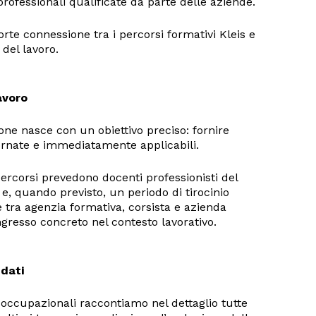
 professionali qualificate da parte delle aziende.
forte connessione tra i percorsi formativi Kleis e
del lavoro.
avoro
one nasce con un obiettivo preciso: fornire
rnate e immediatamente applicabili.
percorsi prevedono docenti professionisti del
li e, quando previsto, un periodo di tirocinio
e tra agenzia formativa, corsista e azienda
ngresso concreto nel contesto lavorativo.
 dati
i occupazionali raccontiamo nel dettaglio tutte