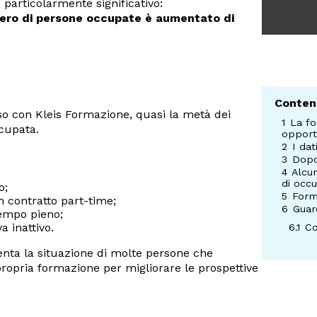
 particolarmente significativo:
ero di persone occupate è aumentato di
Conten
so con Kleis Formazione, quasi la metà dei
1
La f
ccupata.
opport
2
I dat
3
Dopo
4
Alcun
di occ
o;
5
Form
n contratto part-time;
6
Guard
tempo pieno;
a inattivo.
6.1
Co
enta la situazione di molte persone che
propria formazione per migliorare le prospettive