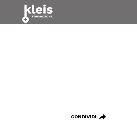
Instagram
Facebook
Tiktok
YouTube
Linkedin
TORNA
25 Giugno 2026
Ultimi es
ALLE
NOTIZIE
oltre l’8
corsisti 
CONDIVIDI