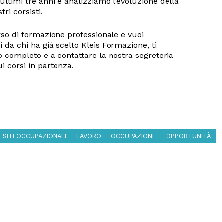
i ultimi tre anni e analizziamo l’evoluzione della
tri corsisti.
so di formazione professionale e vuoi
i da chi ha già scelto Kleis Formazione, ti
o completo e a contattare la nostra segreteria
i corsi in partenza.
ESITI OCCUPAZIONALI
LAVORO
OCCUPAZIONE
OPPORTUNITÀ