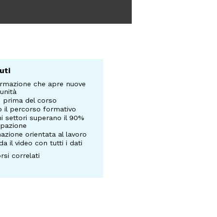
uti
ormazione che apre nuove
unità
i prima del corso
 il percorso formativo
i settori superano il 90%
upazione
azione orientata al lavoro
a il video con tutti i dati
rsi correlati