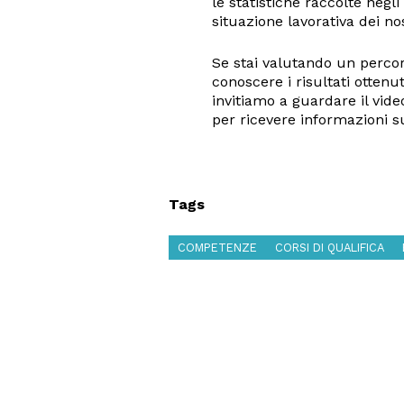
le statistiche raccolte negl
situazione lavorativa dei nos
Se stai valutando un percor
conoscere i risultati ottenut
invitiamo a guardare il vide
per ricevere informazioni su
Tags
COMPETENZE
CORSI DI QUALIFICA