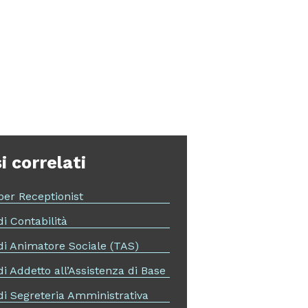
i correlati
per Receptionist
i Contabilità
di Animatore Sociale (TAS)
i Addetto all’Assistenza di Base
di Segreteria Amministrativa