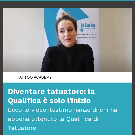
TATTOO ACADEMY
Diventare tatuatore: la
Qualifica è solo l'inizio
Ecco le video-testimonianze di chi ha
appena ottenuto la Qualifica di
Tatuatore