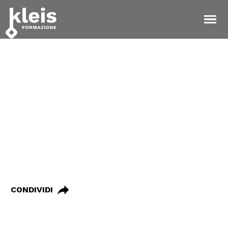
Instagram
Facebook
Tiktok
YouTube
Linkedin
TORNA ALLE NOTIZIE
06 Giugno 2019
Guide turistiche:
niente esami
CONDIVIDI