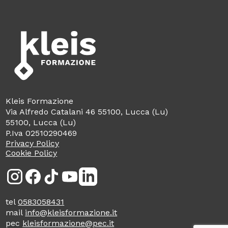
Kleis Formazione
Via Alfredo Catalani 46 55100, Lucca (Lu)
55100, Lucca (Lu)
P.Iva 02510290469
Privacy Policy
Cookie Policy
Inst
Face
Tikt
You
Link
agra
boo
ok
Tub
edin
m
k
e
tel
0583058431
mail
info@kleisformazione.it
pec
kleisformazione@pec.it