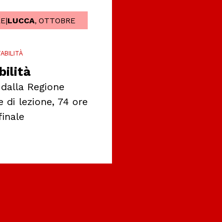
E
|
LUCCA
,
OTTOBRE
ABILITÀ
ilità
 dalla Regione
 di lezione, 74 ore
inale