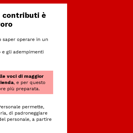
 contributi è
voro
ò saper operare in un
o e gli adempimenti
le voci di maggior
zienda
, e per questo
re più preparata.
Personale permette,
ria, di padroneggiare
del personale, a partire