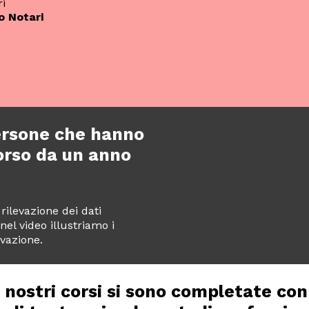
o Notari
ersone che hanno
orso da un anno
rilevazione dei dati
 nel video illustriamo i
evazione.
i nostri corsi si sono completate con