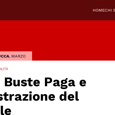
HOME
CHI 
UCCA
,
MARZO
ILITÀ
i Buste Paga e
trazione del
le