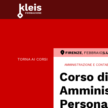
Instagram
Facebook
Tiktok
YouTube
Linkedin
FIRENZE
,
FEBBRAIO
|
L
TORNA AI CORSI
AMMINISTRAZIONE E CONTAB
Corso d
Amminis
Persona