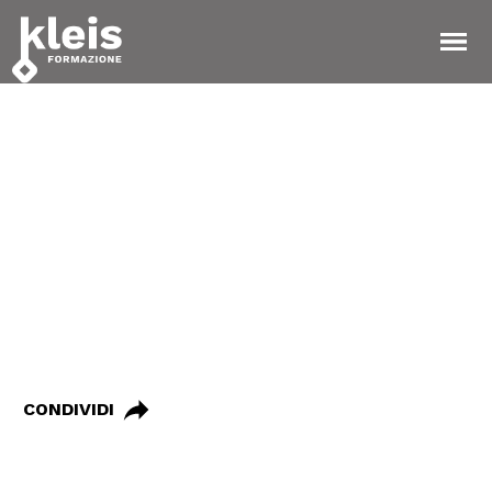
Instagram
Facebook
Tiktok
YouTube
Linkedin
TORNA ALLE NOTIZIE
02 Luglio 2019
Accompagnatori
turistici crescono
CONDIVIDI