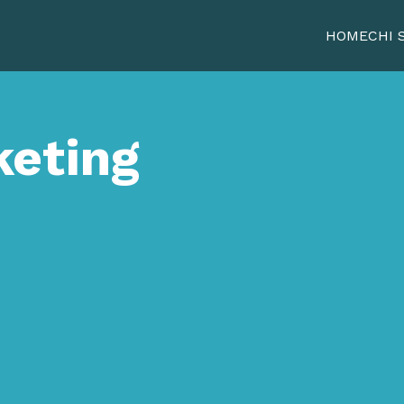
HOME
CHI 
keting