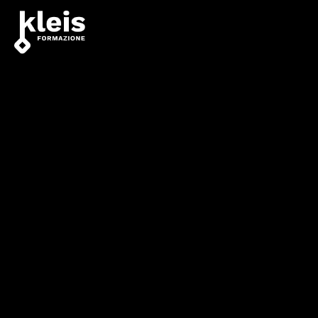
Instagram
Facebook
Tiktok
YouTube
Linkedin
TORNA AI DOCENTI
Scheda Docente