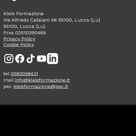
Kleis Formazione
Via Alfredo Catalani 46 55100, Lucca (Lu)
55100, Lucca (Lu)
P.Iva 02510290469
Privacy Policy
Cookie Policy
Inst
Face
Tikt
You
Link
agra
boo
ok
Tub
edin
m
k
e
tel
0583058431
mail
info@kleisformazione.it
pec
kleisformazione@pec.it