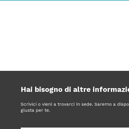
Hai bisogno di altre informazi
Scrivici o vieni a trovarci in sede. Saremo a dis
giusta per te.